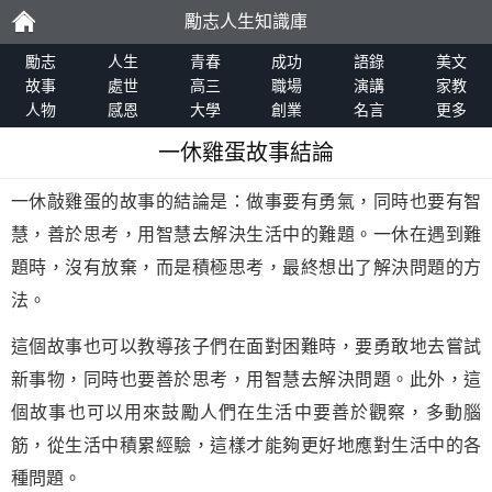
勵志人生知識庫
勵
勵志
人生
青春
成功
語錄
美文
故事
處世
高三
職場
演講
家教
人物
感恩
大學
創業
名言
更多
志
一休雞蛋故事結論
一休敲雞蛋的故事的結論是：做事要有勇氣，同時也要有智
慧，善於思考，用智慧去解決生活中的難題。一休在遇到難
題時，沒有放棄，而是積極思考，最終想出了解決問題的方
法。
這個故事也可以教導孩子們在面對困難時，要勇敢地去嘗試
新事物，同時也要善於思考，用智慧去解決問題。此外，這
個故事也可以用來鼓勵人們在生活中要善於觀察，多動腦
筋，從生活中積累經驗，這樣才能夠更好地應對生活中的各
種問題。