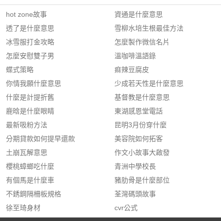
hot zone故事
資通是什麼意思
透了是什麼意思
雪柳水培生根最佳方法
冰雪服打金攻略
怎麼製作微信名片
怎麼安慰雙子男
溫咖啡溫語錄
蝶式策略
痲辣豆腐皮
你情我願什麼意思
少成若天性是什麼意思
什麼是計提折舊
基督教是什麼意思
鹿晗是什麼眼睛
東湖感恩堂電話
最新吸粉方法
昆明3月份穿什麼
分期貸款如何提早還款
美容院如何拓客
土崩瓦解意思
作文小故事大啟發
櫻桃蟑螂吃什麼
青洲中學校長
有個馬是什麼車
豬肋骨是什麼部位
不銹鋼隔柵板規格
荃灣碼頭故事
徐至琦身材
cvr公式