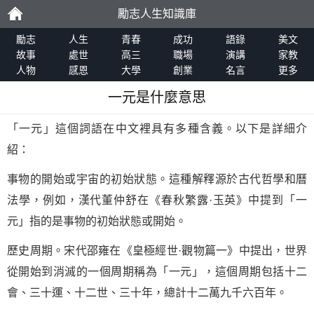
勵志人生知識庫
勵
勵志
人生
青春
成功
語錄
美文
故事
處世
高三
職場
演講
家教
人物
感恩
大學
創業
名言
更多
志
一元是什麼意思
「一元」這個詞語在中文裡具有多種含義。以下是詳細介
紹：
事物的開始或宇宙的初始狀態。這種解釋源於古代哲學和曆
法學，例如，漢代董仲舒在《春秋繁露·玉英》中提到「一
元」指的是事物的初始狀態或開始。
歷史周期。宋代邵雍在《皇極經世·觀物篇一》中提出，世界
從開始到消滅的一個周期稱為「一元」，這個周期包括十二
會、三十運、十二世、三十年，總計十二萬九千六百年。