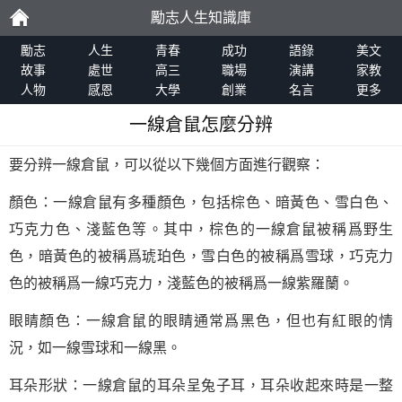
勵志人生知識庫
勵
勵志
人生
青春
成功
語錄
美文
故事
處世
高三
職場
演講
家教
人物
感恩
大學
創業
名言
更多
志
一線倉鼠怎麼分辨
要分辨一線倉鼠，可以從以下幾個方面進行觀察：
顏色：一線倉鼠有多種顏色，包括棕色、暗黃色、雪白色、
巧克力色、淺藍色等。其中，棕色的一線倉鼠被稱爲野生
色，暗黃色的被稱爲琥珀色，雪白色的被稱爲雪球，巧克力
色的被稱爲一線巧克力，淺藍色的被稱爲一線紫羅蘭。
眼睛顏色：一線倉鼠的眼睛通常爲黑色，但也有紅眼的情
況，如一線雪球和一線黑。
耳朵形狀：一線倉鼠的耳朵呈兔子耳，耳朵收起來時是一整