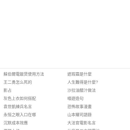
蘇伯爾電飯煲使用方法
遮瑕霜是什麼
王二勇怎么死的
人生難得是什麼?
影占
沙拉油醋汁做法
灰色上衣如何搭配
唱遊造句
袁世凱練兵名言
恐怖故事漫畫
永恒之眼入口在哪
山本耀司語錄
沉默成本效應
大法官電影名言