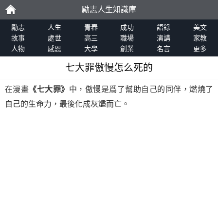
勵志人生知識庫
勵
勵志
人生
青春
成功
語錄
美文
故事
處世
高三
職場
演講
家教
人物
感恩
大學
創業
名言
更多
志
七大罪傲慢怎么死的
在漫畫
《七大罪》
中，傲慢是爲了幫助自己的同伴，燃燒了
自己的生命力，最後化成灰燼而亡。