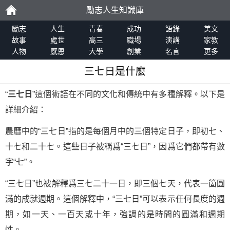
勵志人生知識庫
勵
勵志
人生
青春
成功
語錄
美文
故事
處世
高三
職場
演講
家教
人物
感恩
大學
創業
名言
更多
志
三七日是什麼
“
三七日
”這個術語在不同的文化和傳統中有多種解釋。以下是
詳細介紹：
農曆中的“三七日”指的是每個月中的三個特定日子，即初七、
十七和二十七。這些日子被稱爲“三七日”，因爲它們都帶有數
字“七”。
“三七日”也被解釋爲三七二十一日，即三個七天，代表一箇圓
滿的成就週期。這個解釋中，“三七日”可以表示任何長度的週
期，如一天、一百天或十年，強調的是時間的圓滿和週期
性。