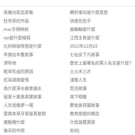
馬桶坑距怎麼看
轉折復句是什麼意思
杜布菲的作品
快速包包子
mac手柄映射
齒輪軸是什麼
npi是什麼縮寫
江西主食是什麼
比利時咖啡壺是什麼
2012年12月22
年傑出年奮故事
七仙女下凡故事
漂布地
歷史上最著名的罵人名言是什麼?
乾旱形成的原因
土火木三才
尼采語錄愛情
淺嘗人生
為什麼淨水器會漏水
怨泊故事
返家十萬里真實故事
席下暇暖
人生就像夢一場
鬱金香荷蘭故事
雲南本草牙膏是真是假
教育旅遊的概念
運動喝什麼
什麼是鑑賞家
後天的作用
如何j