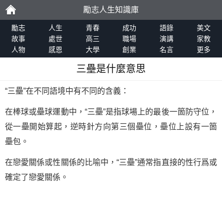
勵志人生知識庫
勵
勵志
人生
青春
成功
語錄
美文
故事
處世
高三
職場
演講
家教
人物
感恩
大學
創業
名言
更多
志
三壘是什麼意思
“三壘”在不同語境中有不同的含義：
在棒球或壘球運動中，“三壘”是指球場上的最後一箇防守位，
從一壘開始算起，逆時針方向第三個壘位，壘位上設有一箇
壘包。
在戀愛關係或性關係的比喻中，“三壘”通常指直接的性行爲或
確定了戀愛關係。