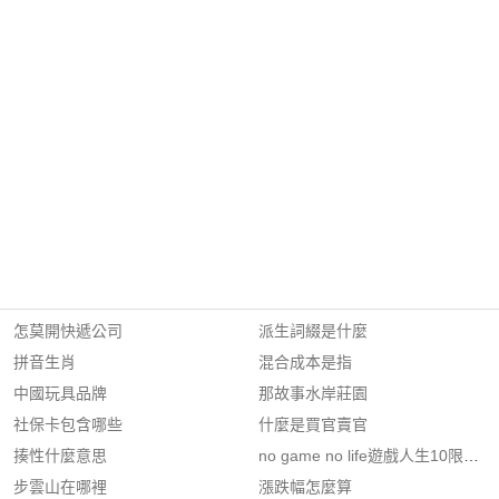
怎莫開快遞公司
派生詞綴是什麼
拼音生肖
混合成本是指
中國玩具品牌
那故事水岸莊園
社保卡包含哪些
什麼是買官賣官
揍性什麼意思
no game no life遊戲人生10限定版
步雲山在哪裡
漲跌幅怎麼算