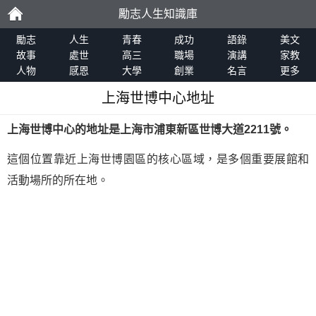
勵志人生知識庫
勵
勵志
人生
青春
成功
語錄
美文
故事
處世
高三
職場
演講
家教
人物
感恩
大學
創業
名言
更多
志
上海世博中心地址
上海世博中心的地址是上海市浦東新區世博大道2211號。
這個位置靠近上海世博園區的核心區域，是多個重要展館和
活動場所的所在地。