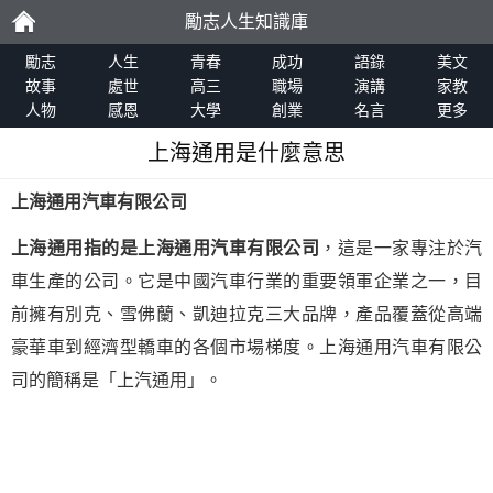
勵志人生知識庫
勵
勵志
人生
青春
成功
語錄
美文
故事
處世
高三
職場
演講
家教
人物
感恩
大學
創業
名言
更多
志
上海通用是什麼意思
上海通用汽車有限公司
上海通用指的是上海通用汽車有限公司
，這是一家專注於汽
車生產的公司。它是中國汽車行業的重要領軍企業之一，目
前擁有別克、雪佛蘭、凱迪拉克三大品牌，產品覆蓋從高端
豪華車到經濟型轎車的各個市場梯度。上海通用汽車有限公
司的簡稱是「上汽通用」。