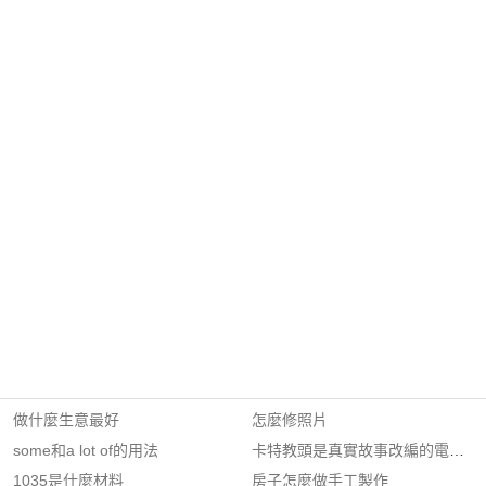
做什麼生意最好
怎麼修照片
some和a lot of的用法
卡特教頭是真實故事改編的電影嗎
1035是什麼材料
房子怎麼做手工製作