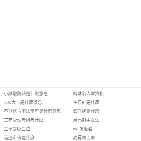
小雞燉蘑菇是什麼意思
網球名人堂資格
100大卡是什麼概念
生日鈔是什麼
不期修古不法常可是什麼意思
滬江網是什麼
工商管理考研考什麼
月亮射手女生
三皇是哪三位
wcl怎麼看
流通市值是什麼
高夏普比率