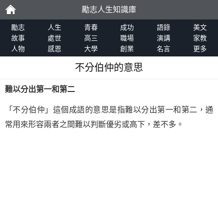
勵志人生知識庫
勵
勵志
人生
青春
成功
語錄
美文
故事
處世
高三
職場
演講
家教
人物
感恩
大學
創業
名言
更多
志
不分伯仲的意思
難以分出第一和第二
「不分伯仲」這個成語的意思是指難以分出第一和第二，通
常用來形容兩者之間難以判斷優劣或高下，差不多。