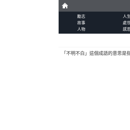
勵
勵志
人
故事
處
人物
感
志
「不明不白」這個成語的意思是