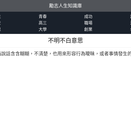
勵志人生知識庫
生
青春
成功
世
高三
職場
恩
大學
創業
不明不白意思
指說話含含糊糊，不清楚，也用來形容行為曖昧，或者事情發生