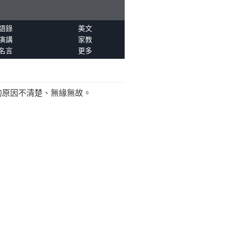
語錄
美文
演講
家教
名言
更多
的原因不清楚、無緣無故。