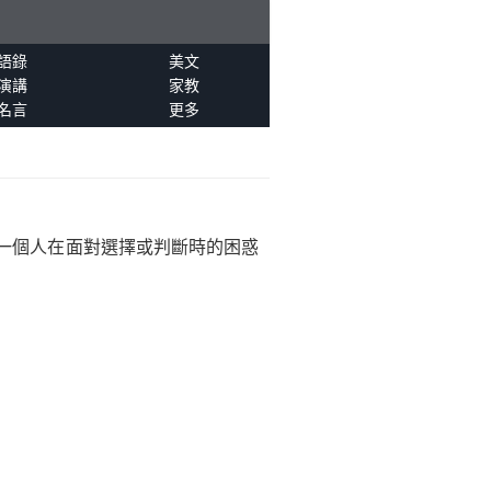
語錄
美文
演講
家教
名言
更多
一個人在面對選擇或判斷時的困惑