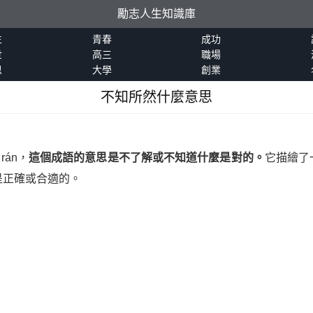
勵志人生知識庫
生
青春
成功
世
高三
職場
恩
大學
創業
不知所然什麼意思
rán，
這個成語的意思是不了解或不知道什麼是對的。
它描繪了
是正確或合適的。