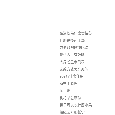
羅漢松為什麼會枯萎
什麼是後道工藝
方便麵的健康吃法
暢快人生有效嗎
大周朝皇帝列表
玄慈方丈怎么死的
eps有什麼作用
斯帕卡原理
拗手瓜
枸杞茶怎麼做
鴨子可以吃什麼水果
摺紙長方形紙盒