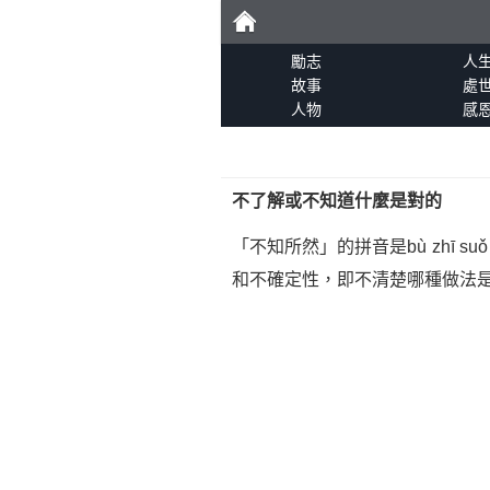
勵
勵志
人
故事
處
人物
感
志
不了解或不知道什麼是對的
「不知所然」的拼音是bù zhī suǒ 
和不確定性，即不清楚哪種做法