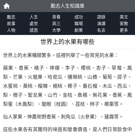
勵志人生知識庫
勵
勵志
人生
青春
成功
語錄
美文
故事
處世
高三
職場
演講
家教
人物
感恩
大學
創業
名言
更多
志
世界上的水果有哪些
世界上的水果種類繁多，這裡列舉了一些常見的水果：
蘋果、香蕉、橘子、檸檬、李子、櫻桃、杏子、草莓、鳳
梨、芒果、火龍果、哈密瓜、獼猴桃、山楂、葡萄、提子、
水蜜桃、黃桃、榴槤、楊桃、椰子、番石榴、木瓜、西瓜、
梨、橙子、聖女果、山竹、金桔、桑椹、無花果、香蕉、鳳
梨蜜（木鳳梨）、龍眼（桂圓）、荔枝、柿子、椰棗等。
仙人掌果、神農架野香蕉、刺角瓜（火參果）、蓮霧等。
這些水果各有其獨特的味道和營養價值，是人們日常飲食中