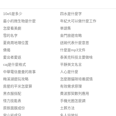
10e5是多少
四水是什麼字
最小的微生物是什麼
年紀大可以做什麼工作
怎麼看美劇
単語集
雪的名字
金門旅遊攻略
夏商周地理位置
送碗代表什麼意思
佛偈
什麼是mp3文件
愛出者愛返
泰美克科技主要做啥
caj是什麼格式
平靜英文名言
中華電信曼曼的故事
人心是什麼
梅溪湖遊玩攻略
怎麼跟貓咪培養感情
房屋的平米怎麼算
有效需求原理
黑衣服搭配
費波那契數列應用
怪力技能表
手機光圈怎麼調
原辰面膜成份
土葬方法
安山岩成分
名人站地址