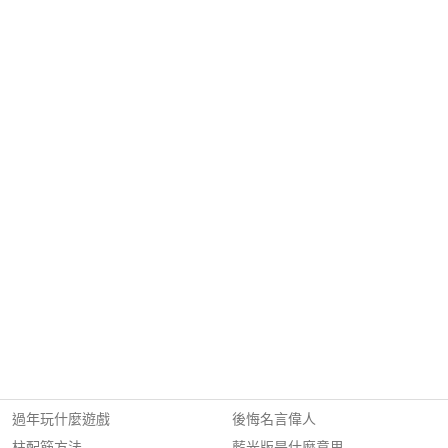
過年玩什麼遊戲
後悔名言偉人
柱配筋方法
藍光版是什麼意思