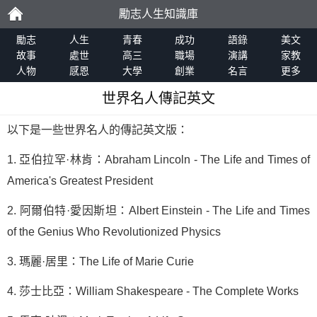
勵志人生知識庫
勵
勵志
人生
青春
成功
語錄
美文
故事
處世
高三
職場
演講
家教
人物
感恩
大學
創業
名言
更多
志
世界名人傳記英文
以下是一些世界名人的傳記英文版：
1. 亞伯拉罕·林肯：Abraham Lincoln - The Life and Times of
America's Greatest President
2. 阿爾伯特·愛因斯坦：Albert Einstein - The Life and Times
of the Genius Who Revolutionized Physics
3. 瑪麗·居里：The Life of Marie Curie
4. 莎士比亞：William Shakespeare - The Complete Works