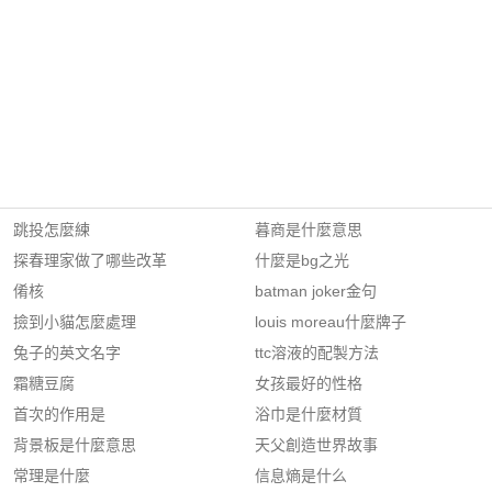
跳投怎麼練
暮商是什麼意思
探春理家做了哪些改革
什麼是bg之光
倄核
batman joker金句
撿到小貓怎麼處理
louis moreau什麼牌子
兔子的英文名字
ttc溶液的配製方法
霜糖豆腐
女孩最好的性格
首次的作用是
浴巾是什麼材質
背景板是什麼意思
天父創造世界故事
常理是什麼
信息熵是什么