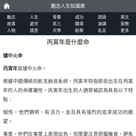
勵志人生知識庫
勵
勵志
人生
青春
成功
語錄
美文
故事
處世
高三
職場
演講
家教
人物
感恩
大學
創業
名言
更多
志
丙寅年是什麼命
爐中火命
丙寅年
是爐中火命。
根據中國傳統的乾支納音系統，丙寅年特指那些出生在丙寅
年的人的命運屬性。丙寅年出生的人通常被認為具有以下特
點：
個性。他們聰明、有活力，並且具有強烈的追求成功的願
望。
事業。他們在事業上表現出色，但需要注意把握機會，避免