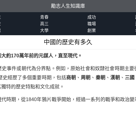
勵志人生知識庫
生
青春
成功
世
高三
職場
恩
大學
創業
中國的歷史有多久
大約170萬年前的元謀人，直至現代。
歷史事件或朝代為分界點。例如，原始社會和奴隸社會時期主要
國歷史經歷了多個重要時期，包括
商朝
、
周朝
、
秦朝
、
漢朝
、
三國
其獨特的歷史特點和文化成就。
代時期，從1840年鴉片戰爭開始，經過一系列的戰爭和政治