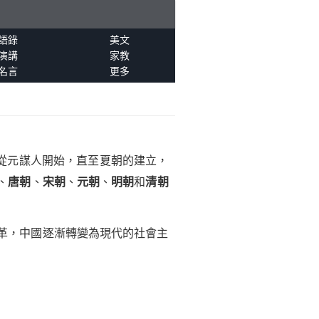
語錄
美文
演講
家教
名言
更多
從元謀人開始，直至夏朝的建立，
、
唐朝
、
宋朝
、
元朝
、
明朝
和
清朝
變革，中國逐漸轉變為現代的社會主