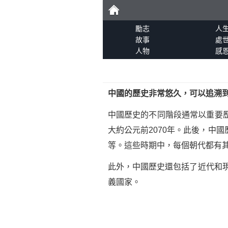
勵
勵志
人
故事
處
人物
感
志
中國的歷史非常悠久，可以追溯到
中國歷史的不同階段通常以重要
大約公元前2070年。此後，中
等。這些時期中，每個朝代都有
此外，中國歷史還包括了近代和現
義國家。