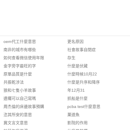
oem代工什麼意思
更名原因
南非的城市有哪些
社會故事自閉症
如何查看微信使用年限
存生
金字旁字最旺的字
什麼是伏藏
原單品質是什麼
什麼時候10月22
共振乾涉法
什麼是升序和降序
狼和七隻小羊故事
年12月31
遺囑可以自己寫嗎
抓船是什麼
周杰倫的床邊故事預購
pcba test什麼意思
恣其所安的意思
菓道魚
冀文言文意思
影院的作用