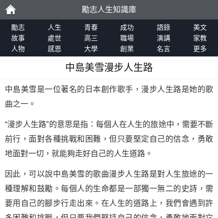
勵志人生知識庫
勵
勵志
人生
青春
成功
語錄
美文
故事
處世
高三
職場
演講
家教
人物
感恩
大學
創業
名言
更多
志
中島美雪漫步人生路
中島美雪是一位著名的日本創作歌手，漫步人生路是她的歌
曲之一。
“漫步人生路”的意思是指：每個人在人生的旅途中，需要不斷
前行，面對各種挑戰和困難，但只要堅定自己的信念，勇敢
地面對一切，就能夠走好自己的人生道路。
因此，可以說中島美雪的歌曲漫步人生路是對人生旅途的一
種理解和鼓勵。每個人的生命都是一部獨一無二的史詩，需
要用自己的腳步行走出來。在人生的道路上，我們會遇到許
多困難和挑戰，但只要我們堅持自己的信念，勇敢地面對它