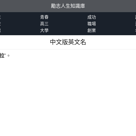
勵志人生知識庫
生
青春
成功
世
高三
職場
恩
大學
創業
中文版英文名
麗拉
"。