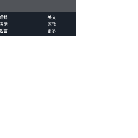
語錄
美文
演講
家教
名言
更多