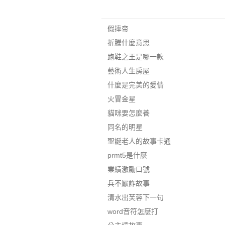
假摔帝
折騰什麼意思
跑鞋之王是哪一款
藝術人生房屋
什麼是完美的愛情
火冒金星
貓咪要怎麼養
同名的明星
聖誕老人的故事卡通
prmt5是什麼
業績激勵口號
兵不厭詐故事
清水出芙蓉下一句
word音符怎麼打