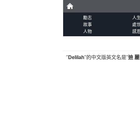
勵
勵志
人
故事
處
人物
感
志
"
Delilah
"的中文版英文名是"
迪 