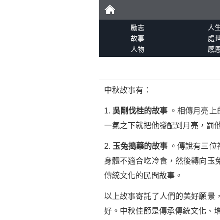
勵
勵志
人
故事
處
人物
感
志
中秋故事有：
1.
吳剛伐桂的故事
。相傳月亮上
一氣之下就把他發配到月亮，罰
2.
玉兔搗藥的故事
。傳說有三位
身體不適合吃冷食，然後轉向玉
傳統文化的民間故事。
以上故事寄託了人們的美好願景
好。中秋佳節是傳承傳統文化、