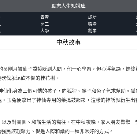
勵志人生知識庫
生
青春
成功
世
高三
職場
恩
大學
創業
中秋故事
的吳剛月被仙子嫦娥貶到人間，他一心學習，但心浮氣躁，始終
他砍伐永遠砍不倒的桂花樹。
神仙化身為三個可憐的孩子，向狐狸、猴子和兔子乞求幫助。狐
兔。玉兔便拿出了神仙專用的藥搗鼓起來，這樣的神話就衍生出
，以及對團圓、和諧生活的嚮往。在中秋夜晚，家人朋友歡聚一
增強民族凝聚力、促進人際和諧的一種非常好的方式。