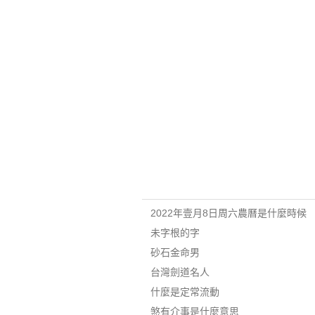
2022年壹月8日周六農曆是什麼時候
未字根的字
砂石金命男
台灣劍道名人
什麼是定常流動
煞有介事是什麼意思