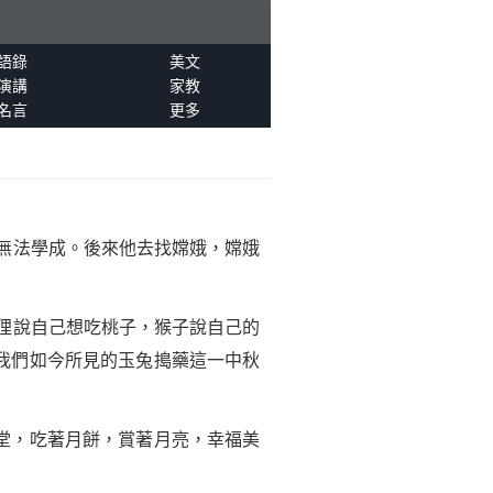
語錄
美文
演講
家教
名言
更多
無法學成。後來他去找嫦娥，嫦娥
狸說自己想吃桃子，猴子說自己的
我們如今所見的玉兔搗藥這一中秋
堂，吃著月餅，賞著月亮，幸福美