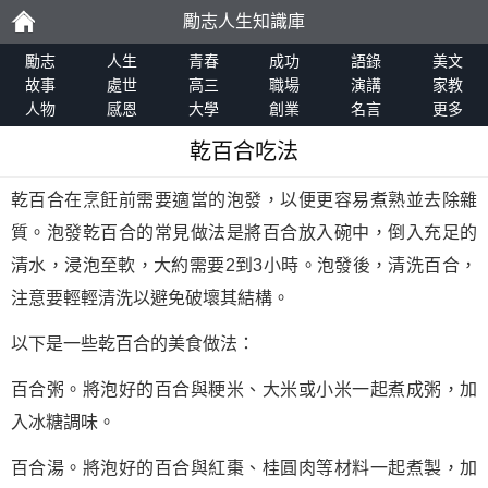
勵志人生知識庫
勵
勵志
人生
青春
成功
語錄
美文
故事
處世
高三
職場
演講
家教
人物
感恩
大學
創業
名言
更多
志
乾百合吃法
乾百合在烹飪前需要適當的泡發，以便更容易煮熟並去除雜
質。泡發乾百合的常見做法是將百合放入碗中，倒入充足的
清水，浸泡至軟，大約需要2到3小時。泡發後，清洗百合，
注意要輕輕清洗以避免破壞其結構。
以下是一些乾百合的美食做法：
百合粥。將泡好的百合與粳米、大米或小米一起煮成粥，加
入冰糖調味。
百合湯。將泡好的百合與紅棗、桂圓肉等材料一起煮製，加