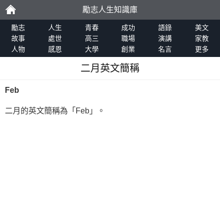
勵志人生知識庫
勵
勵志
人生
青春
成功
語錄
美文
故事
處世
高三
職場
演講
家教
人物
感恩
大學
創業
名言
更多
志
二月英文簡稱
Feb
二月的英文簡稱為「Feb」。