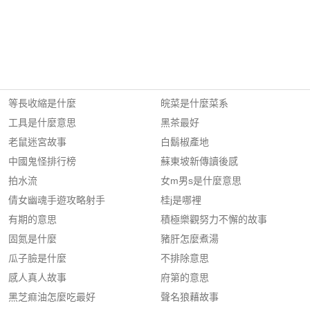
等長收縮是什麼
皖菜是什麼菜系
工具是什麼意思
黑茶最好
老鼠迷宮故事
白鬍椒產地
中國鬼怪排行榜
蘇東坡新傳讀後感
拍水流
女m男s是什麼意思
倩女幽魂手遊攻略射手
桂j是哪裡
有期的意思
積極樂觀努力不懈的故事
固氮是什麼
豬肝怎麼煮湯
瓜子臉是什麼
不排除意思
感人真人故事
府第的意思
黑芝痲油怎麼吃最好
聲名狼藉故事