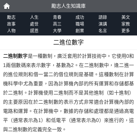
勵志人生知識庫
勵
勵志
人生
青春
成功
語錄
美文
故事
處世
高三
職場
演講
家教
人物
感恩
大學
創業
名言
更多
志
二進位數字
二進制數字
是一種數制，廣泛套用於計算技術中。它使用0和
1兩個數碼來表示數字，基數為2。在二進制數中，逢二進一
的進位規則和借一當二的借位規則是基礎。這種數制在計算
機科學中尤為重要，因為計算機內部的所有運算和存儲都基
於二進制。計算機使用二進制而不是其他進制（如十進制）
的主要原因在於二進制數的表示方式非常適合計算機內部的
電路和運算。在計算機中，數據的存儲和處理都是通過高電
平（通常表示為1）和低電平（通常表示為0）來進行的，這
與二進制數的定義完全一致。