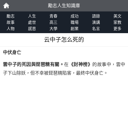
勵志人生知識庫
勵
勵志
人生
青春
成功
語錄
美文
故事
處世
高三
職場
演講
家教
人物
感恩
大學
創業
名言
更多
志
云中子怎么死的
中伏身亡
雲中子的死因與琵琶精有關。
在
《封神榜》
的故事中，雲中
子下山除妖，但不幸被琵琶精陷害，最終中伏身亡。