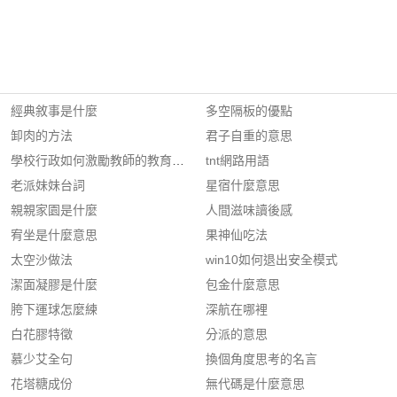
經典敘事是什麼
多空隔板的優點
卸肉的方法
君子自重的意思
學校行政如何激勵教師的教育熱誠?
tnt網路用語
老派妹妹台詞
星宿什麼意思
親親家園是什麼
人間滋味讀後感
宥坐是什麼意思
果神仙吃法
太空沙做法
win10如何退出安全模式
潔面凝膠是什麼
包金什麼意思
胯下運球怎麼練
深航在哪裡
白花膠特徵
分派的意思
慕少艾全句
換個角度思考的名言
花塔糖成份
無代碼是什麼意思