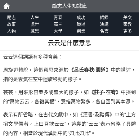
勵志人生知識庫
勵
勵志
人生
青春
成功
語錄
美文
故事
處世
高三
職場
演講
家教
人物
感恩
大學
創業
名言
更多
志
云云是什麼意思
云云這個詞語有多種含義：
周旋迴轉貌，這個意思來源於
《呂氏春秋·圜道》
中的描述，
指的是雲氣在空中迴旋移動的樣子。
芸芸，用來形容衆多或盛大的樣子，如
《莊子·在宥》
中提到
的“萬物云云，各復其根”，意指萬物繁多，各自回到其本源。
表示有所省略，在古代文獻中，如《漢書·汲黯傳》中的“上方
招文學儒者，上曰吾欲云云”，這裏的“云云”表示省略了具體
的內容，相當於現代漢語中的“如此如此”。