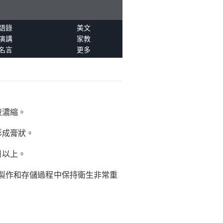
語錄
美文
演講
家教
名言
更多
液濃縮。
形成膏狀。
月以上。
製作和存儲過程中保持衛生非常重