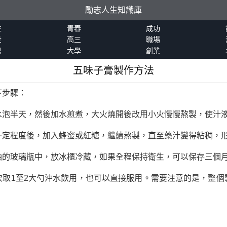
勵志人生知識庫
生
青春
成功
世
高三
職場
恩
大學
創業
五味子膏製作方法
下步驟：
水泡半天，然後加水煎煮，大火燒開後改用小火慢慢熬製，使汁
一定程度後，加入蜂蜜或紅糖，繼續熬製，直至藥汁變得粘稠，
油的玻璃瓶中，放冰櫃冷藏，如果全程保持衛生，可以保存三個
次取1至2大勺沖水飲用，也可以直接服用。需要注意的是，整個