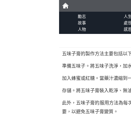
勵
勵志
人
故事
處
人物
感
志
五味子膏的製作方法主要包括以
準備五味子。將五味子洗淨，加
加入蜂蜜或紅糖。當藥汁濃縮到
存儲。將五味子膏裝入乾淨、無
此外，五味子膏的服用方法為每
要，以避免五味子膏變質。