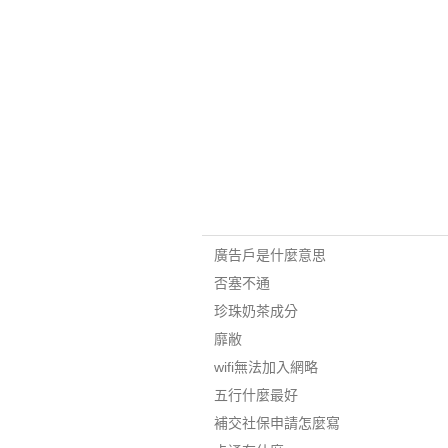
廣告戶是什麼意思
否塞不通
珍珠奶茶成分
靡敝
wifi無法加入網略
五行什麼最好
補交社保申請怎麼寫