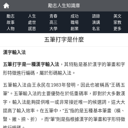
勵志人生知識庫
勵
勵志
人生
青春
成功
語錄
美文
故事
處世
高三
職場
演講
家教
人物
感恩
大學
創業
名言
更多
志
五筆打字是什麼
漢字輸入法
五筆打字是一種漢字輸入法
，其特點是基於漢字的筆畫和字
形特徵進行編碼，屬於形碼輸入法。
五筆輸入法由王永民在1983年發明，因此也被稱爲“王碼五
筆”。五筆輸入法的主要優勢在於低重碼率，即對於大多數漢
字，輸入法能夠提供唯一或非常接近唯一的候選詞，這大大
提高了輸入效率。在五筆中，“五”指的是五種基本筆畫（橫、
豎、撇、捺、折），而“筆”則是指根據漢字的筆畫和字形特徵
進行編碼。