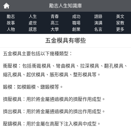
勵志人生知識庫
勵
勵志
人生
青春
成功
語錄
美文
故事
處世
高三
職場
演講
家教
人物
感恩
大學
創業
名言
更多
志
五金模具有哪些
五金模具主要包括以下幾種類型：
衝壓模：包括衝裁模具、彎曲模具、拉深模具、翻孔模具、
縮孔模具、起伏模具、脹形模具、整形模具等。
鍛模：如模鍛模、鐓鍛模等。
擠壓模具：用於將金屬通過模具的擠壓作用成型。
擠出模具：用於將金屬通過模具的擠出作用成型。
壓鑄模具：用於金屬在高壓下注入模具中成型。