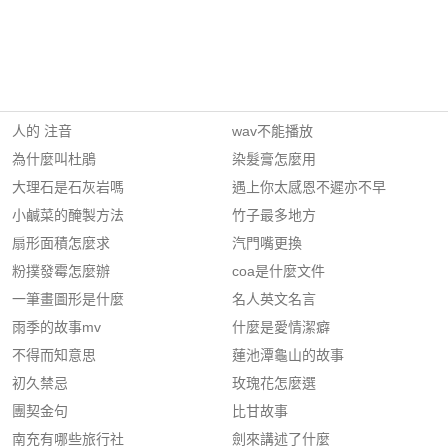
人的 注音
wav不能播放
為什麼叫杜鵑
染髮膏怎麼用
大理石是石灰岩嗎
遇上你太感恩不遲亦不早
小鹹菜的醃製方法
竹子最多地方
扇形面積怎麼求
汽門嘴更換
粉撲發霉怎麼辦
coa是什麼文件
一筆畫圖形是什麼
名人英文名言
雨季的故事mv
什麼是愛情潔癖
不得而知意思
蓮池潭龜山的故事
初久禁忌
玫瑰花怎麼選
團契金句
比甘故事
南充有哪些旅行社
劍來講述了什麼