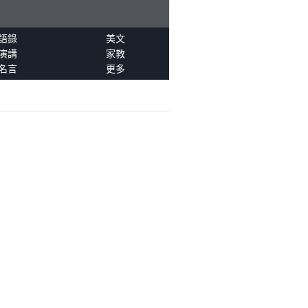
語錄
美文
演講
家教
名言
更多