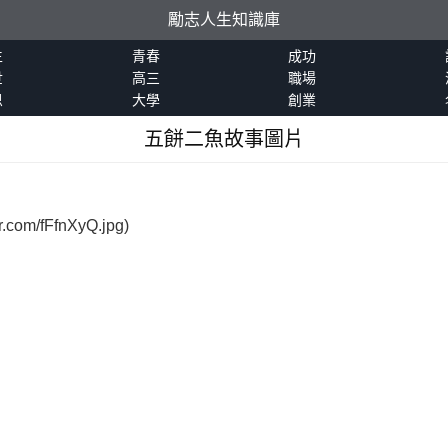
勵志人生知識庫
生
青春
成功
世
高三
職場
恩
大學
創業
五餅二魚故事圖片
：
com/fFfnXyQ.jpg)