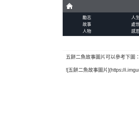
勵
勵志
人
故事
處
人物
感
志
五餅二魚故事圖片可以參考下圖
![五餅二魚故事圖片](https://i.imgur.