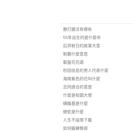
散打腿法有哪些
55年出生的是什麼命
后羿射日的故事大意
制霸什麼意思
藍盤花花語
秒回信息的男人代表什麼
海南紫色的花叫什麼
志同道合的意思
什麼是校園大使
磺酸基是什麼
蝰蛇是什麼
人生不設限下載
如何鍛鍊臀部