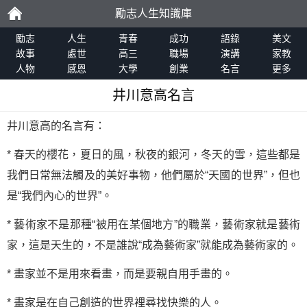
勵志人生知識庫
勵
勵志
人生
青春
成功
語錄
美文
故事
處世
高三
職場
演講
家教
人物
感恩
大學
創業
名言
更多
志
井川意高名言
井川意高的名言有：
* 春天的櫻花，夏日的風，秋夜的銀河，冬天的雪，這些都是
我們日常無法觸及的美好事物，他們屬於“天國的世界”，但也
是“我們內心的世界”。
* 藝術家不是那種“被用在某個地方”的職業，藝術家就是藝術
家，這是天生的，不是誰說“成為藝術家”就能成為藝術家的。
* 畫家並不是用來看畫，而是要親自用手畫的。
* 畫家是在自己創造的世界裡尋找快樂的人。