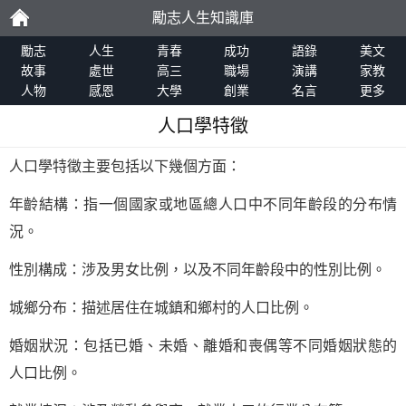
勵志人生知識庫
勵
勵志
人生
青春
成功
語錄
美文
故事
處世
高三
職場
演講
家教
人物
感恩
大學
創業
名言
更多
志
人口學特徵
人口學特徵主要包括以下幾個方面：
年齡結構：指一個國家或地區總人口中不同年齡段的分布情
況。
性別構成：涉及男女比例，以及不同年齡段中的性別比例。
城鄉分布：描述居住在城鎮和鄉村的人口比例。
婚姻狀況：包括已婚、未婚、離婚和喪偶等不同婚姻狀態的
人口比例。