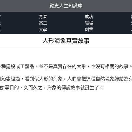
勵志人生知識庫
生
青春
成功
世
高三
職場
恩
大學
創業
人形海象真實故事
一種擺設或工藝品，並不是真實存在的大象，也沒有相關的故事
船隻經過，看到似人形的海象，人們會把這種自然現象歸結為有"
佑"等目的，久而久之，海象的傳說故事就誕生了。