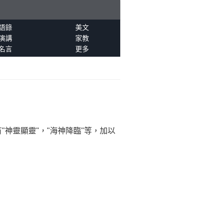
語錄
美文
演講
家教
名言
更多
。
神靈顯靈"，"海神降臨"等，加以