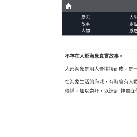
勵
勵志
人
故事
處
人物
感
志
不存在人形海象真實故事
。
人形海象是用人骨拼接而成，是
在海象生活的海域，有時會有人類
傳播，加以崇拜，以達到"神靈庇