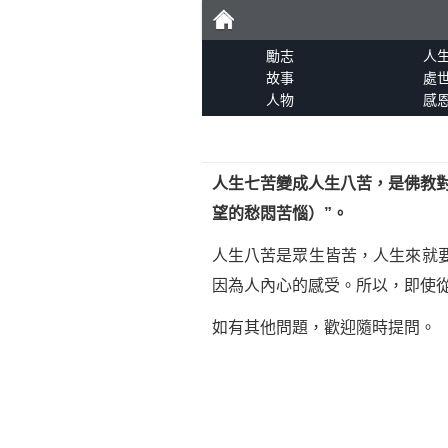
勵
勵志
人
故事
處
人物
感
志
人生七苦變成人生八苦，是佛教
望的愁悶苦惱）”。
人生八苦是眾生皆苦，人生來就
因為人內心的感受。所以，即使
如有其他問題，歡迎隨時提問。