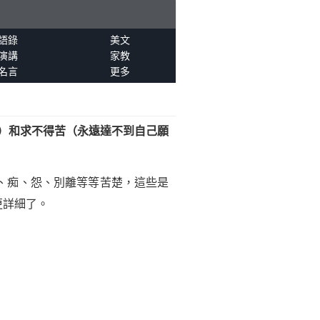
語錄
美文
演講
家教
名言
更多
）和求不得苦（永遠達不到自己願
、痴、怨、別離等等苦楚，這些是
更詳細了。