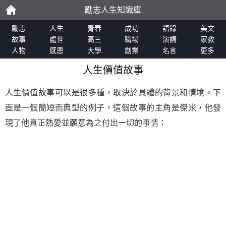
勵志人生知識庫
勵
勵志
人生
青春
成功
語錄
美文
故事
處世
高三
職場
演講
家教
人物
感恩
大學
創業
名言
更多
志
人生價值故事
人生價值故事可以是很多種，取決於具體的背景和情境。下
面是一個簡短而典型的例子，這個故事的主角是傑米，他發
現了他真正熱愛並願意為之付出一切的事情：