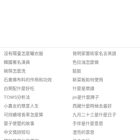
沒有陽臺怎麼曬衣服
発明家蕓術家名言英語
韓國著名演員
色拉油怎麼做
碗筷怎麼洗
腅腅
石墨烯布料的作用和功效
新菜板如何使用
白粥配什麼好吃
什麼是樂譜
TOWS分析法
jm是什麼牌子
小農女的愜意人生
西藏什麼時候去最好
可持續增長率怎麼算
九月二十三是什麼日子
晏子使楚的故事
手伴是什麼意思
中文情詩短句
澄亮的意思