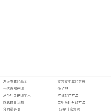
怎麼查我的基金
文言文中其的意思
元代首都在哪
慌了神
酒圣杜康是哪里人
酸菜製作方法
感恩故事話劇
去甲醛的有效方法
分向量是啥
r19是什麼意思