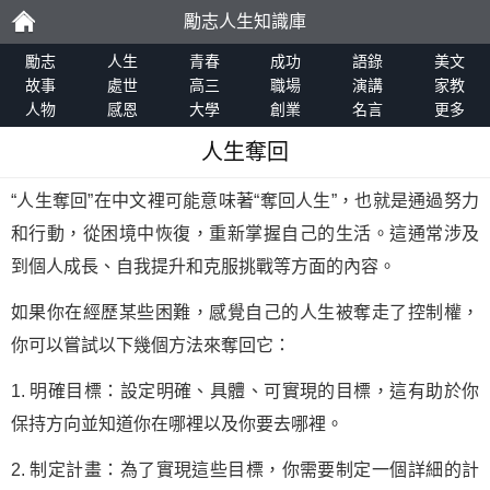
勵志人生知識庫
勵
勵志
人生
青春
成功
語錄
美文
故事
處世
高三
職場
演講
家教
人物
感恩
大學
創業
名言
更多
志
人生奪回
“人生奪回”在中文裡可能意味著“奪回人生”，也就是通過努力
和行動，從困境中恢復，重新掌握自己的生活。這通常涉及
到個人成長、自我提升和克服挑戰等方面的內容。
如果你在經歷某些困難，感覺自己的人生被奪走了控制權，
你可以嘗試以下幾個方法來奪回它：
1. 明確目標：設定明確、具體、可實現的目標，這有助於你
保持方向並知道你在哪裡以及你要去哪裡。
2. 制定計畫：為了實現這些目標，你需要制定一個詳細的計