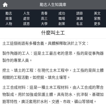
勵志人生知識庫
勵
勵志
人生
青春
成功
語錄
美文
故事
處世
高三
職場
演講
家教
人物
感恩
大學
創業
名言
更多
志
什麼叫土工
土工這個術語有多種含義，具體解釋取決於上下文：
製作陶器的工人：這是土工最古老的意思，指的是從事陶器
製作的專業人員。
挖土、填土的工程：在現代土木工程中，土工指的是與土體
相關的工程活動，如挖掘、填充土壤等。
土工合成材料：這是一種土木工程材料，由人工合成的聚合
物製成，用於加強或保護土體，具有防水、抗滲裂、基礎加
筋等特性，廣泛套用於水利、交通、市政、礦山等領域。