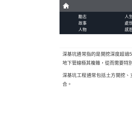
勵
勵志
人
故事
處
人物
感
志
深基坑通常指的是開挖深度超過
地下管線極其複雜，從而需要特
深基坑工程通常包括土方開挖、
合。