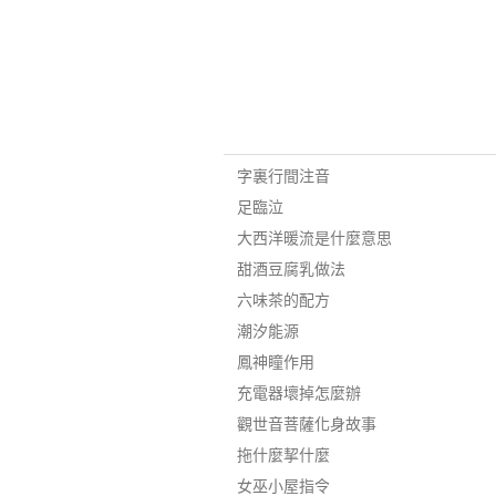
字裏行間注音
足臨泣
大西洋暖流是什麼意思
甜酒豆腐乳做法
六味茶的配方
潮汐能源
鳳神瞳作用
充電器壞掉怎麼辦
觀世音菩薩化身故事
拖什麼挈什麼
女巫小屋指令