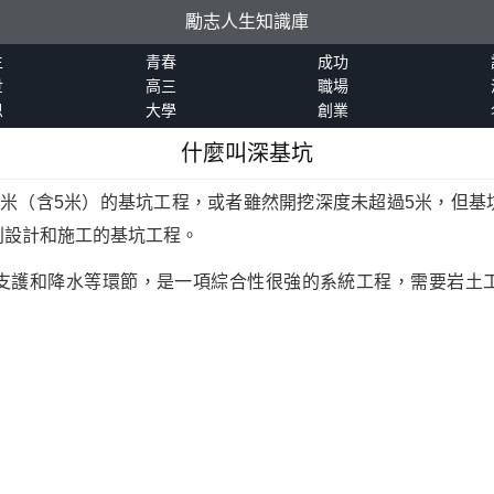
勵志人生知識庫
生
青春
成功
世
高三
職場
恩
大學
創業
什麼叫深基坑
5米（含5米）的基坑工程，或者雖然開挖深度未超過5米，但基
別設計和施工的基坑工程。
支護和降水等環節，是一項綜合性很強的系統工程，需要岩土