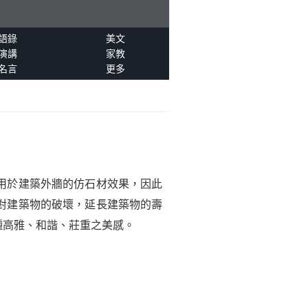
語錄
美文
演講
家教
名言
更多
用於建築外牆的仿石材效果，因此
對建築物的破壞，延長建築物的壽
種高雅、和諧、莊重之美感。