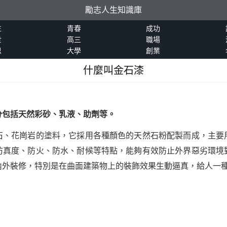
勵志人生知識庫
生
青春
成功
世
高三
職場
恩
大學
創業
什麼叫金石漆
分包括天然彩砂、乳液、助劑等。
石、花崗岩的塗料，它採用各種顏色的天然石粉配製而成，主要
仿真度、防火、防水、耐候等特點，能夠有效防止外界惡劣環境
內外裝修，特別是在曲面建築物上的裝飾效果生動逼真，給人一