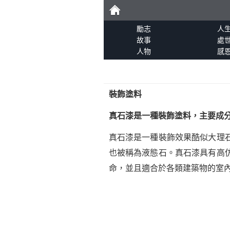
勵
勵志
人
故事
處
人物
感
志
裝飾塗料
真石漆是一種裝飾塗料，主要成
真石漆是一種裝飾效果酷似大理
也被稱為液態石。真石漆具有高
命，並且適合於各類建築物的室