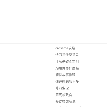
crossme攻略
快刀是什麼意思
什麼是破產重組
踢踏舞穿什麼鞋
驚悚故事推理
速速蜥蜴哪里多
修四空定
羅馬執政官
蓋碗茶怎麼泡