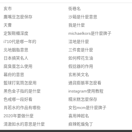
亥市
街巷名
鷹嘴豆怎麼保存
沙箱是什麼意思
天曹
我是什麼
定製鞋櫃深度
michaelkors是什麼牌子
i710代是哪一年的
洼地是什麼
北地胭脂意思
三件套是什麼
日本搞笑名人
如何榨花生油
腐臭蛋怎么使用
假捻器的作用
幕府的意思
玄彬英文名
籃球打氣筒怎麼用
通貨膨脹率怎麼看
黑色金子指的是什麼
instagram使用教程
色戒哪一段好看
糯米糕怎麼保存
肖若水的作品有哪些
女包mcm是什麼牌子
2020年要做什麼
喜用神起名
清澈如水的意思是什麼
痲辣乾煸兔丁