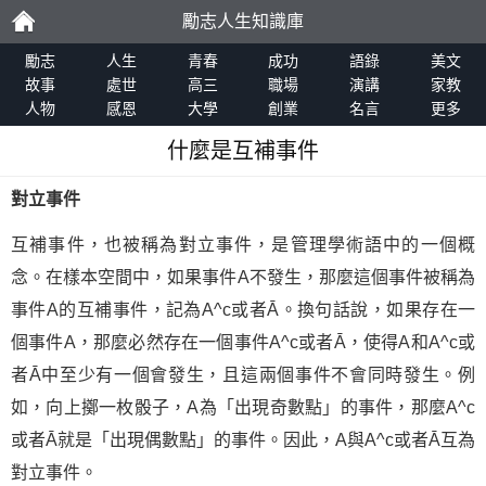
勵志人生知識庫
勵
勵志
人生
青春
成功
語錄
美文
故事
處世
高三
職場
演講
家教
人物
感恩
大學
創業
名言
更多
志
什麼是互補事件
對立事件
互補事件，也被稱為對立事件，是管理學術語中的一個概
念。在樣本空間中，如果事件A不發生，那麼這個事件被稱為
事件A的互補事件，記為A^c或者Ā。換句話說，如果存在一
個事件A，那麼必然存在一個事件A^c或者Ā，使得A和A^c或
者Ā中至少有一個會發生，且這兩個事件不會同時發生。例
如，向上擲一枚骰子，A為「出現奇數點」的事件，那麼A^c
或者Ā就是「出現偶數點」的事件。因此，A與A^c或者Ā互為
對立事件。