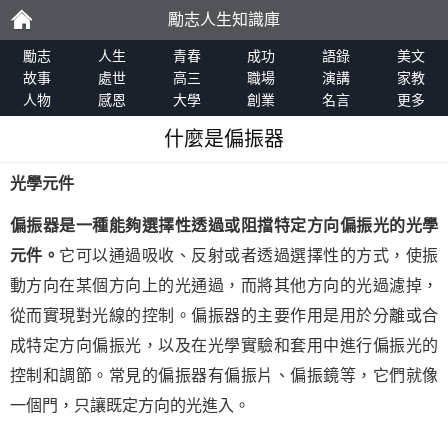
勵志人生知識庫
勵
勵志
人生
青春
成功
語錄
美文
故事
處世
高三
職場
演講
家教
人物
感恩
大學
創業
名言
更多
志
什麼是偏振器
光學元件
偏振器是一種能夠選擇性透過或阻擋特定方向偏振光的光學
元件。
它可以通過吸收、反射或者透過選擇性的方式，使振
動方向在某個方向上的光通過，而將其他方向的光過濾掉，
從而實現對光線的控制。偏振器的主要作用是用於分離或合
成特定方向偏振光，以及在光學實驗和套用中進行偏振光的
控制和調節。常見的偏振器有偏振片、偏振鏡等，它們就像
一個門，只讓既定方向的光進入。