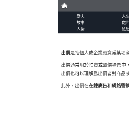
勵
勵志
人
故事
處
人物
感
志
出價
是指個人或企業願意爲某項
出價通常用於拍賣或競價場景中
出價也可以理解爲出價者對商品
此外，出價在
在線廣告
和
網絡營