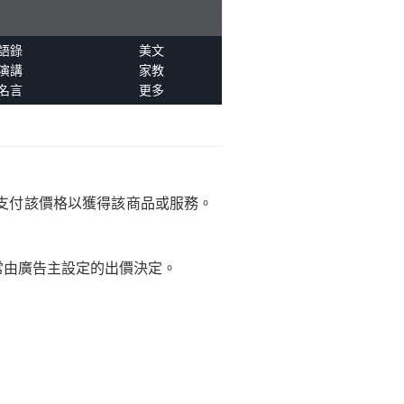
語錄
美文
演講
家教
名言
更多
支付該價格以獲得該商品或服務。
常由廣告主設定的出價決定。