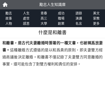
勵志人生知識庫
勵
勵志
人生
青春
成功
語錄
美文
故事
處世
高三
職場
演講
家教
人物
感恩
大學
創業
名言
更多
志
什麼是和離書
和離書，是古代夫妻離婚時簽署的一種文書，也被稱爲放妻
書。
這種離婚方式遵循的是以和爲貴的原則，即夫妻雙方經
過商議後決定離婚。和離書不僅記錄了夫妻雙方同意離婚的
事實，還可能包含了對雙方權利和責任的安排。