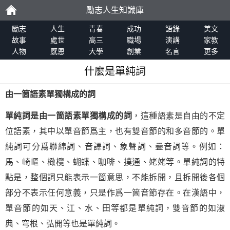
勵志人生知識庫
勵
勵志
人生
青春
成功
語錄
美文
故事
處世
高三
職場
演講
家教
人物
感恩
大學
創業
名言
更多
志
什麼是單純詞
由一箇語素單獨構成的詞
單純詞是由一箇語素單獨構成的詞
，這種語素是自由的不定
位語素，其中以單音節爲主，也有雙音節的和多音節的。單
純詞可分爲聯綿詞、音譯詞、象聲詞、疊音詞等。例如：
馬、崎嶇、橄欖、蝴蝶、咖啡、撲通、姥姥等。單純詞的特
點是，整個詞只能表示一箇意思，不能拆開，且拆開後各個
部分不表示任何意義，只是作爲一箇音節存在。在漢語中，
單音節的如天、江、水、田等都是單純詞，雙音節的如淑
典、穹根、弘開等也是單純詞。