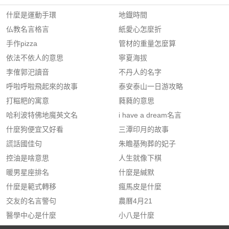
什麼是運動手環
地鐡時間
仏教名言格言
紙愛心怎麼折
手作pizza
管材的重量怎麼算
依法不依人的意思
寧夏海拔
李傕郭汜讀音
不丹人的名字
呼啦呼啦飛起來的故事
泰安泰山一日游攻略
打糍粑的寓意
蕤蕤的意思
哈利波特佛地魔英文名
i have a dream名言
什麼狗便宜又好看
三潭印月的故事
謊話國佳句
朱瞻基殉葬的妃子
控油是啥意思
人生就像下棋
暖男星座排名
什麼是緘默
什麼是範式轉移
瘋馬皮是什麼
交友的名言警句
農曆4月21
醫學中心是什麼
小八是什麼