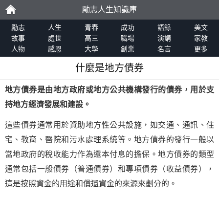
勵志人生知識庫
勵
勵志
人生
青春
成功
語錄
美文
故事
處世
高三
職場
演講
家教
人物
感恩
大學
創業
名言
更多
志
什麼是地方債券
地方債券是由地方政府或地方公共機構發行的債券，用於支
持地方經濟發展和建設。
這些債券通常用於資助地方性公共設施，如交通、通訊、住
宅、教育、醫院和污水處理系統等。地方債券的發行一般以
當地政府的稅收能力作為還本付息的擔保。地方債券的類型
通常包括一般債券（普通債券）和專項債券（收益債券），
這是按照資金的用途和償還資金的來源來劃分的。