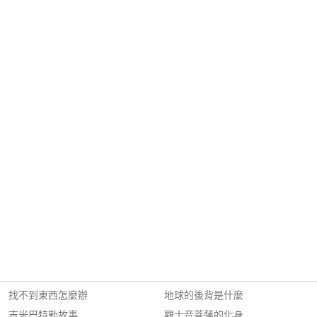
找不到東西怎麼辦
地球的後背是什麼
吉米巴特勒故事
觀士音菩薩的化身