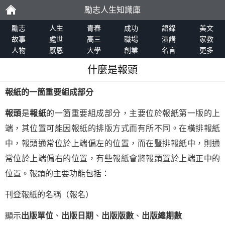
勵志人生知識庫
勵
勵志
人生
青春
成功
語錄
美文
故事
處世
高三
職場
演講
家教
人物
感恩
大學
創業
名言
更多
志
什麼是報頭
報紙的一箇重要組成部分
報頭
是
報紙
的一箇重要組成部分，主要位於報紙第一版的上
端，其位置可能因報紙的排版方式而有所不同。在橫排報紙
中，報頭通常位於上端偏左的位置，而在豎排報紙中，則通
常位於上端偏右的位置，有些報紙會將報頭置於上端正中的
位置。報頭的主要功能包括：
刊登報紙的名稱（報名）
顯示
出版單位
、
出版日期
、
出版版數
、
出版總期數