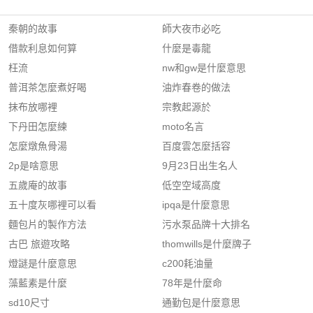
秦朝的故事
師大夜巿必吃
借款利息如何算
什麼是毒龍
枉流
nw和gw是什麼意思
普洱茶怎麼煮好喝
油炸春卷的做法
抹布放哪裡
宗教起源於
下丹田怎麼練
moto名言
怎麼燉魚骨湯
百度雲怎麼括容
2p是啥意思
9月23日出生名人
五歲庵的故事
低空空域高度
五十度灰哪裡可以看
ipqa是什麼意思
麵包片的製作方法
污水泵品牌十大排名
古巴 旅遊攻略
thomwills是什麼牌子
燈謎是什麼意思
c200耗油量
藻藍素是什麼
78年是什麼命
sd10尺寸
通勤包是什麼意思