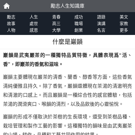
勵志人生知識庫
勵
勵志
人生
青春
成功
語錄
美文
故事
處世
高三
職場
演講
家教
人物
感恩
大學
創業
名言
更多
志
什麼是巖韻
巖韻是武夷巖茶的一種獨特品質特徵，具體表現爲“活、
香”，即巖茶的香氣和滋味。
巖韻主要體現在巖茶的清香、蘭香、醇香等方面，這些香氣
清純優雅且持久。除了香氣，巖韻還體現在茶湯的清澈明亮
和清澈的口感上。而且巖韻是一種綜合性的感官體驗，包括
茶湯的潤滑爽口、喉韻的清烈，以及品飲後的心靈愉悅。
巖韻的形成不僅取決於茶樹的生長環境，還受到茶樹品種、
栽培管理和製作工藝的影響。這種獨特的韻味是由武夷巖茶
的山場、耕作、品種和工藝共同作用的結果。