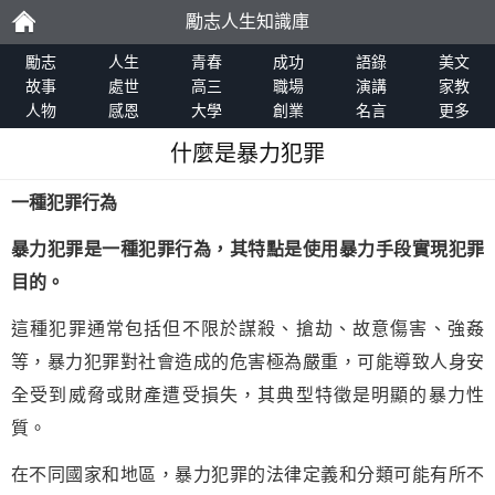
勵志人生知識庫
勵
勵志
人生
青春
成功
語錄
美文
故事
處世
高三
職場
演講
家教
人物
感恩
大學
創業
名言
更多
志
什麼是暴力犯罪
一種犯罪行為
暴力犯罪是一種犯罪行為，其特點是使用暴力手段實現犯罪
目的。
這種犯罪通常包括但不限於謀殺、搶劫、故意傷害、強姦
等，暴力犯罪對社會造成的危害極為嚴重，可能導致人身安
全受到威脅或財產遭受損失，其典型特徵是明顯的暴力性
質。
在不同國家和地區，暴力犯罪的法律定義和分類可能有所不