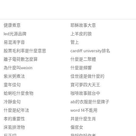
健康煮意
耶穌故事大意
led光源品牌
上羊皮的狼
易混淆字音
管上
股票毛利率是什麼意思
cardiff university排名
離子電荷數怎麼算
什麼是二聚體
為什麼叫weixin
什麼是頻響
紫米粥煮法
佳世達是做什麼的
童年佳句
寶可夢四大天王
蛤蜊吃什麼食物
咖啡故事館台中
冷靜金句
ab的衣服是什麼牌子
什麼是紀年法
word f4不能用
孝的重要性
井是什麼生肖
床虱排泄物
偏官女
反正切
我好你好作者