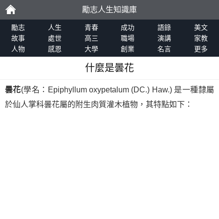
勵志人生知識庫
勵
勵志
人生
青春
成功
語錄
美文
故事
處世
高三
職場
演講
家教
人物
感恩
大學
創業
名言
更多
志
什麼是曇花
曇花
(學名：Epiphyllum oxypetalum (DC.) Haw.) 是一種隸屬
於仙人掌科曇花屬的附生肉質灌木植物，其特點如下：