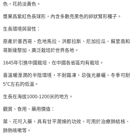
色，花葯淡黃色。
漿果爲紫紅色長球形，內含多數亮黑色的卵狀腎形種子。
生長環境與習性：
原產於墨西哥、危地馬拉、洪都拉斯、尼加拉瓜、蘇里南和
哥斯達黎加，廣泛栽培於世界各地。
1645年引進中國栽培，在中國各省區均有栽培。
喜溫暖溼潤的半陰環境，不耐霜凍，忌強光暴曬，冬季可耐
5℃左右的低溫。
生長在海拔1000-1200米的地方。
觀賞、食用、藥用價值：
葉、花可入藥，具有甘平潤燥的功效，可用於治療肺結核、
肺熱咳嗽等。