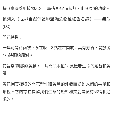
據《臺灣藥用植物志》，曇花具有“清肺熱，止哮喘”的功效。
被列入《世界自然保護聯盟瀕危物種紅色名錄》——無危
(LC)。
開花特性：
一年可開花兩次，多在晚上8點左右開放，具有芳香，開放後
4小時開始凋謝。
花語爲“剎那的美麗，一瞬間即永恆”，象徵着生命的短暫和美
麗。
曇花因其獨特的開花習性和美麗的外觀而受到人們的喜愛和
珍視。它的存在提醒我們生命的短暫和美麗是值得珍惜和追
求的。