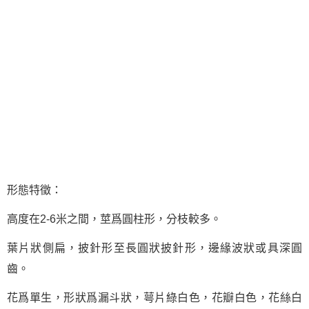
形態特徵：
高度在2-6米之間，莖爲圓柱形，分枝較多。
葉片狀側扁，披針形至長圓狀披針形，邊緣波狀或具深圓
齒。
花爲單生，形狀爲漏斗狀，萼片綠白色，花瓣白色，花絲白