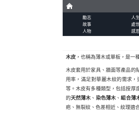
勵
勵志
人
故事
處
人物
感
志
木皮
，也稱為薄木或單板，是一
木皮套用於家具、牆面等產品的
用率，滿足對華麗木紋的需求，
等。木皮有多種類型，包括按厚
的
天然薄木
、
染色薄木
、
組合薄
疤、無裂紋、色差相近、紋理適