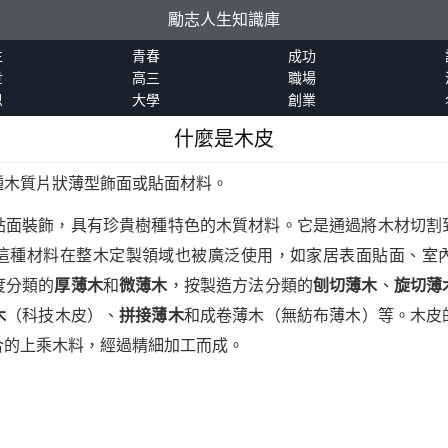
勵志人生知識庫
生
青春
成功
世
高三
職場
恩
大學
創業
什麼是木皮
種木質片狀薄型飾面或貼面材料。
貼面裝飾，具有珍貴樹種特色的木質材料。它是通過將木材切割
這種材料在整木定製領域也被廣泛使用，如家居表面貼面、室
度分類的
厚薄木
和
微薄木
，按製造方法分類的
刨切薄木
、
旋切薄
木
（科技木皮）、
拼接薄木
和成卷薄木（無紡布薄木）等。木皮
合的上乘木料，經過精細加工而成。