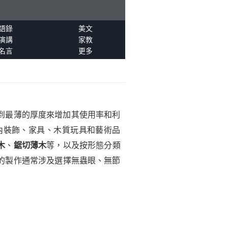
語錄
美文
演講
家教
名言
更多
到最薄的厚度來增加其使用率和利
內裝飾、家具、木質玩具和藝術品
木
、
鋸切薄木
等，以及按形態分類
的製作通常涉及選擇無蟲眼、無節