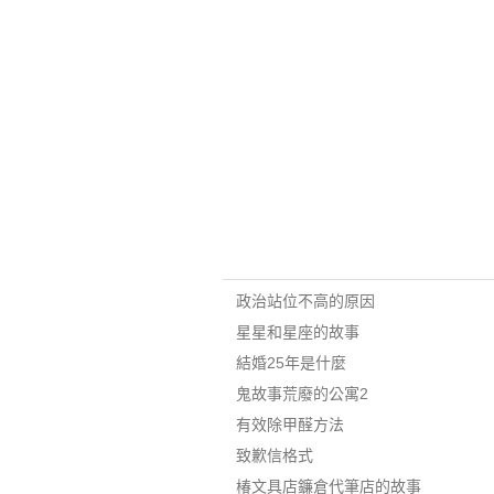
政治站位不高的原因
星星和星座的故事
結婚25年是什麼
鬼故事荒廢的公寓2
有效除甲醛方法
致歉信格式
椿文具店鐮倉代筆店的故事