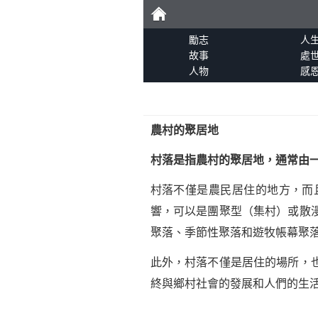
勵
勵志
人
故事
處
人物
感
志
農村的聚居地
村落是指農村的聚居地，通常由
村落不僅是農民居住的地方，而
響，可以是團聚型（集村）或散
聚落、季節性聚落和遊牧帳幕聚
此外，村落不僅是居住的場所，
終與鄉村社會的發展和人們的生