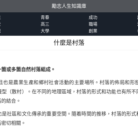
勵志人生知識庫
生
青春
成功
世
高三
職場
恩
大學
創業
什麼是村落
一箇或多箇自然村落組成。
且也是農業生產和鄉村社會活動的主要場所。村落的佈局和形
漫型（散村）。在不同的地理區域，村落的形式和功能也有所不
落的結合。
也是社區和文化傳承的重要空間。隨着時間的推移，村落的形式
活密切相關。