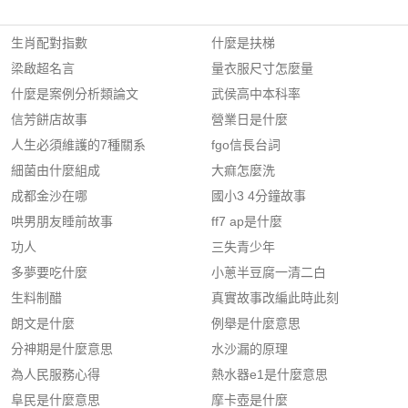
生肖配對指數
什麼是扶梯
梁啟超名言
量衣服尺寸怎麼量
什麼是案例分析類論文
武侯高中本科率
信芳餅店故事
營業日是什麼
人生必須維護的7種關系
fgo信長台詞
細菌由什麼組成
大痲怎麼洗
成都金沙在哪
國小3 4分鐘故事
哄男朋友睡前故事
ff7 ap是什麼
功人
三失青少年
多夢要吃什麼
小蔥半豆腐一清二白
生料制醋
真實故事改編此時此刻
朗文是什麼
例舉是什麼意思
分神期是什麼意思
水沙漏的原理
為人民服務心得
熱水器e1是什麼意思
阜民是什麼意思
摩卡壺是什麼