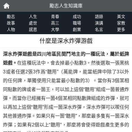
勵志人生知識庫
勵
勵志
人生
青春
成功
語錄
美文
故事
處世
高三
職場
演講
家教
人物
感恩
大學
創業
名言
更多
志
什麼是深水炸彈游戲
深水炸彈遊戲是
四川地區民間鬥地主
的一種玩法，屬於
紙牌
遊戲
。
在這種玩法中，會去掉最小點數3，然後選取一張黑桃
3或者任選2張3作爲“聽用”（萬能牌，能當紙牌中除了3以外
的任何牌，單獨使用只能當最小點數的3）。當你有3個某相
同點數的牌或者一箇王，可以加上這個“聽用”組成一箇普通炸
彈。而當你已經擁有一箇4個某相同點數牌組成的炸彈，就可
以再加上這個“聽用”形成一箇深水炸彈，深水炸彈可以喫任何
其他普通炸彈。如果只有一箇“聽用”，那麼最多隻有一箇深水
炸彈；如果有2個以上“聽用”，那麼將會使得遊戲產生更多的