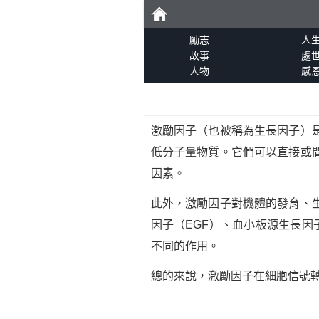
勵
勵志
人
故事
處
人物
感
志
激勵因子（也被稱為生長因子）
低分子量物質。它們可以直接或
因素。
此外，激勵因子對機體的發育、
因子（EGF）、血小板源生長因
不同的作用。
總的來說，激勵因子在細胞信號