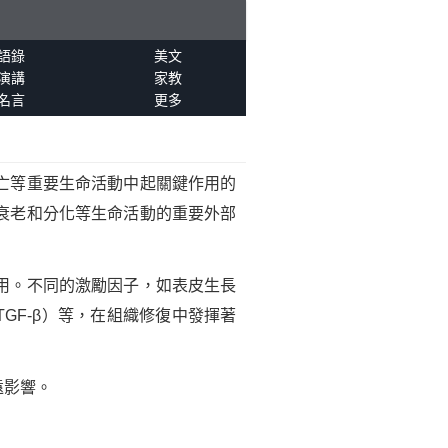
語錄
美文
演講
家教
名言
更多
亡等重要生命活動中起關鍵作用的
衰老和分化等生命活動的重要外部
用。不同的激勵因子，如表皮生長
GF-β）等，在組織修復中發揮著
遠影響。