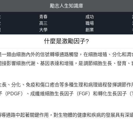
勵志人生知識庫
生
青春
成功
世
高三
職場
恩
大學
創業
什麼是激勵因子?
是一類由細胞內外的信號轉導通路觸發，在細胞增殖、分化和凋
間接影響細胞代謝、基因表達和增殖，是調節細胞生長、發育、
生長、分化、免疫和傷口癒合等多種生理和病理過程發揮調節作
子（PDGF）、成纖維細胞生長因子（FGF）和轉化生長因子（T
轉導通路中起著關鍵作用，對生物體的健康和疾病的發展具有深