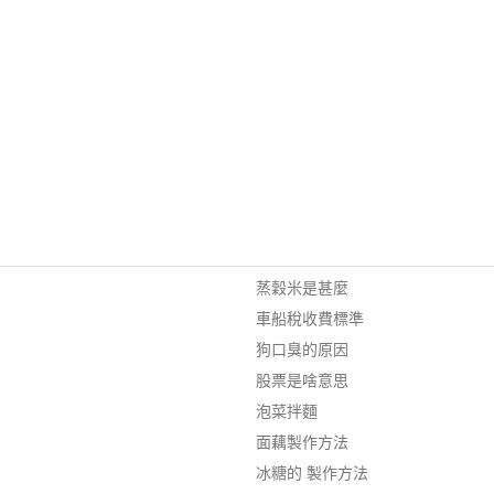
蒸穀米是甚麼
車船稅收費標準
狗口臭的原因
股票是啥意思
泡菜拌麵
面藕製作方法
冰糖的 製作方法